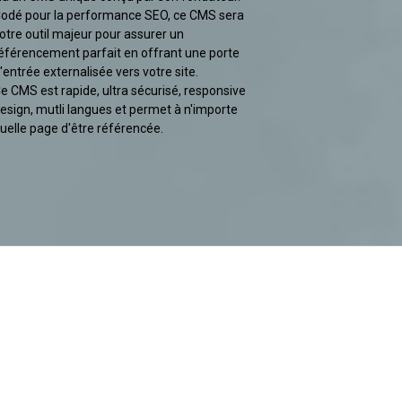
odé pour la performance SEO, ce CMS sera
otre outil majeur pour assurer un
éférencement parfait en offrant une porte
'entrée externalisée vers votre site.
e CMS est rapide, ultra sécurisé, responsive
esign, mutli langues et permet à n'importe
uelle page d'être référencée.