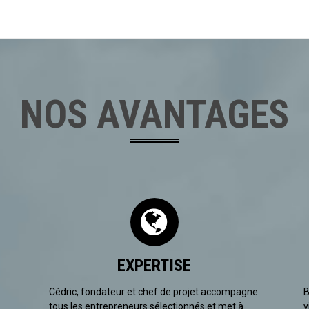
NOS AVANTAGES
EXPERTISE
Cédric, fondateur et chef de projet accompagne
B
tous les entrepreneurs sélectionnés et met à
v