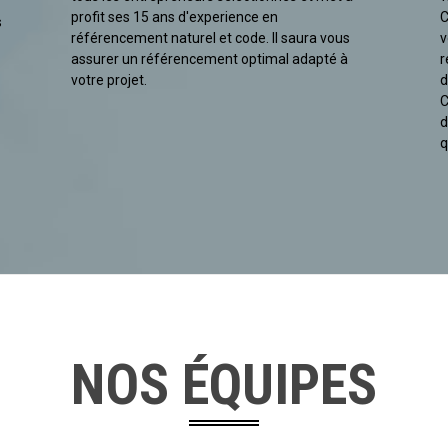
profit ses 15 ans d'experience en
C
s
référencement naturel et code. Il saura vous
v
assurer un référencement optimal adapté à
r
votre projet.
d
C
d
q
NOS ÉQUIPES