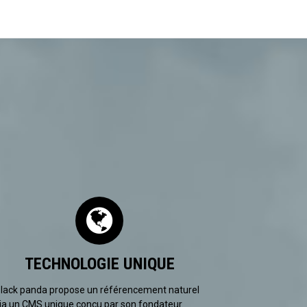
TECHNOLOGIE UNIQUE
lack panda propose un référencement naturel
ia un CMS unique conçu par son fondateur.