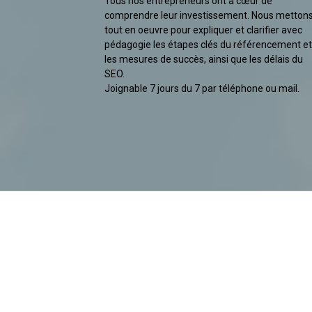
Tous nos entrepreneurs ont à cœur de
comprendre leur investissement. Nous metton
tout en oeuvre pour expliquer et clarifier avec
pédagogie les étapes clés du référencement et
les mesures de succès, ainsi que les délais du
SEO.
Joignable 7 jours du 7 par téléphone ou mail.